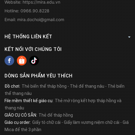
Website:
https://mira.edu.vn
Hotline:
0966.90.8228
Email:
mira.dochoi@gmail.com
HỆ THỐNG LIÊN KẾT
KẾT NỐI VỚI CHÚNG TÔI
DÒNG SẢN PHẨM YÊU THÍCH
Đồ chơi:
Thẻ biến thể tháp hồng
-
Thẻ đế thang nâu
-
Thẻ biến
thể thang nâu
File mềm thiết kế giáo cụ:
Thẻ mở rộng kết hợp tháp hồng và
thang nâu
GIÁO CỤ CÓ SẴN:
Thẻ đế tháp hồng
Giáo cụ order:
Giấy tô chữ cái
-
Giấy làm vương niệm chữ cái
-
Giá
Mica để thẻ 3 phần