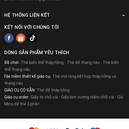
HỆ THỐNG LIÊN KẾT
KẾT NỐI VỚI CHÚNG TÔI
DÒNG SẢN PHẨM YÊU THÍCH
Đồ chơi:
Thẻ biến thể tháp hồng
-
Thẻ đế thang nâu
-
Thẻ biến
thể thang nâu
File mềm thiết kế giáo cụ:
Thẻ mở rộng kết hợp tháp hồng và
thang nâu
GIÁO CỤ CÓ SẴN:
Thẻ đế tháp hồng
Giáo cụ order:
Giấy tô chữ cái
-
Giấy làm vương niệm chữ cái
-
Giá
Mica để thẻ 3 phần