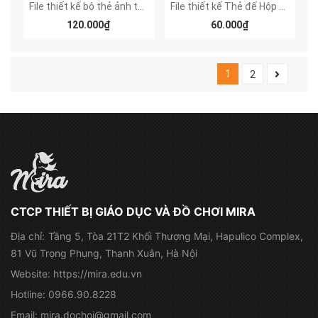
File thiết kế bộ thẻ ảnh tủ hình học (đặc, đường viền đậm, đường viền mảnh)
File thiết kế Thẻ đế Hộp khối hình trụ không núm
120.000₫
60.000₫
1
2
CTCP THIẾT BỊ GIÁO DỤC VÀ ĐỒ CHƠI MIRA
Địa chỉ:
Tầng 5, Tòa 21T2 Khối Thương Mại, Hapulico Complex,
81 Vũ Trọng Phụng, Thanh Xuân, Hà Nội
Website:
https://mira.edu.vn
Hotline:
0966.90.8228
Email:
mira.dochoi@gmail.com