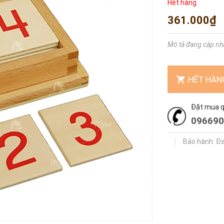
Hết hàng
361.000₫
Mô tả đang cập nh
HẾT HÀN
Đặt mua qu
096690
Bảo hành: Đ