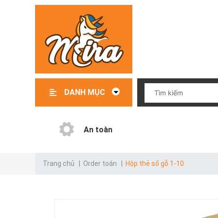
DANH MỤC
Đồ chơi – Đồ dùng trẻ em
File mềm thiết kế giáo cụ
Giáo cụ có sẵn
Giáo cụ order
Danh mục test
An toàn
Trang chủ
|
Order toán
|
Hộp thẻ số gỗ 1-10