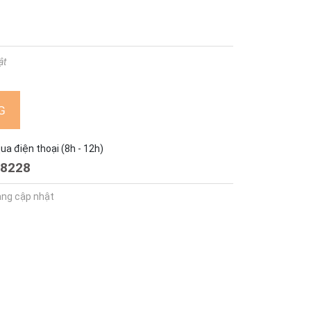
ật
G
a điện thoại (8h - 12h)
8228
ang cập nhật