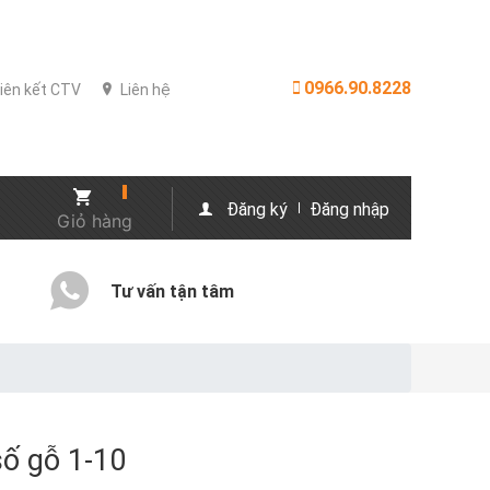
0966.90.8228
iên kết CTV
Liên hệ
Đăng ký
Đăng nhập
Giỏ hàng
Tư vấn tận tâm
số gỗ 1-10