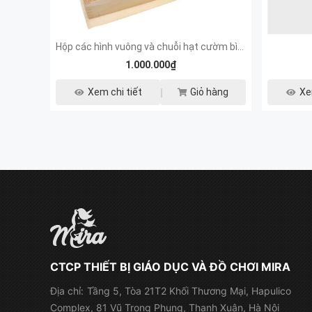
Hộp các hình vuông và chuỗi hạt cườm bình phương
1.000.000₫
Xem chi tiết
Giỏ hàng
Xe
CTCP THIẾT BỊ GIÁO DỤC VÀ ĐỒ CHƠI MIRA
Địa chỉ:
Tầng 5, Tòa 21T2 Khối Thương Mại, Hapulico
Complex, 81 Vũ Trọng Phụng, Thanh Xuân, Hà Nội