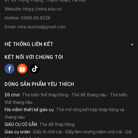
Website:
https://mira.edu.vn
Hotline:
0966.90.8228
Email:
mira.dochoi@gmail.com
HỆ THỐNG LIÊN KẾT
KẾT NỐI VỚI CHÚNG TÔI
DÒNG SẢN PHẨM YÊU THÍCH
Đồ chơi:
Thẻ biến thể tháp hồng
-
Thẻ đế thang nâu
-
Thẻ biến
thể thang nâu
File mềm thiết kế giáo cụ:
Thẻ mở rộng kết hợp tháp hồng và
thang nâu
GIÁO CỤ CÓ SẴN:
Thẻ đế tháp hồng
Giáo cụ order:
Giấy tô chữ cái
-
Giấy làm vương niệm chữ cái
-
Giá