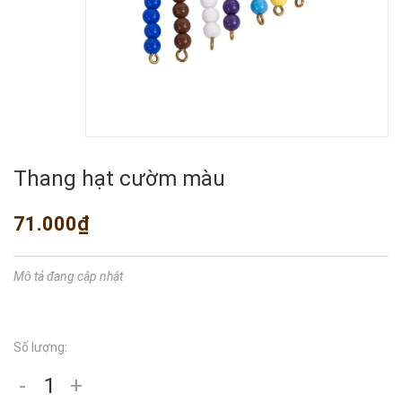
Thang hạt cườm màu
71.000₫
Mô tả đang cập nhật
Số lượng:
-
+