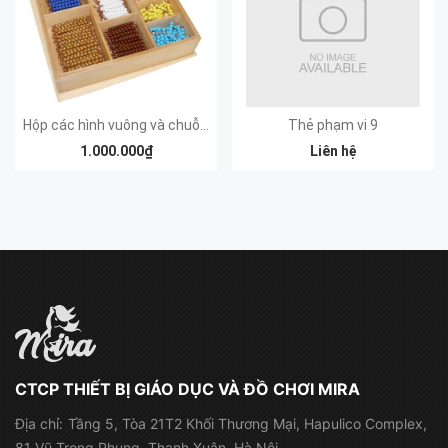
Hộp các hình vuông và chuỗi hạt cườm bình phương
Thẻ phạm vi 9
1.000.000₫
Liên hệ
CTCP THIẾT BỊ GIÁO DỤC VÀ ĐỒ CHƠI MIRA
Địa chỉ:
Tầng 5, Tòa 21T2 Khối Thương Mại, Hapulico Complex,
81 Vũ Trọng Phụng, Thanh Xuân, Hà Nội