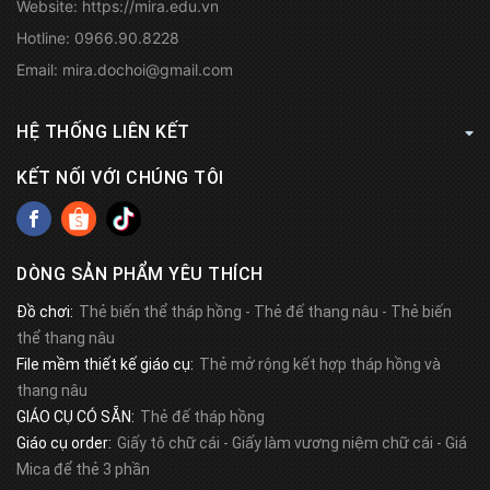
Website:
https://mira.edu.vn
Hotline:
0966.90.8228
Email:
mira.dochoi@gmail.com
HỆ THỐNG LIÊN KẾT
KẾT NỐI VỚI CHÚNG TÔI
DÒNG SẢN PHẨM YÊU THÍCH
Đồ chơi:
Thẻ biến thể tháp hồng
-
Thẻ đế thang nâu
-
Thẻ biến
thể thang nâu
File mềm thiết kế giáo cụ:
Thẻ mở rộng kết hợp tháp hồng và
thang nâu
GIÁO CỤ CÓ SẴN:
Thẻ đế tháp hồng
Giáo cụ order:
Giấy tô chữ cái
-
Giấy làm vương niệm chữ cái
-
Giá
Mica để thẻ 3 phần