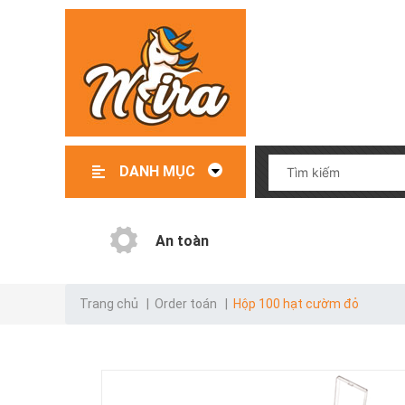
DANH MỤC
Đồ chơi – Đồ dùng trẻ em
File mềm thiết kế giáo cụ
Giáo cụ có sẵn
Giáo cụ order
Danh mục test
An toàn
Trang chủ
|
Order toán
|
Hộp 100 hạt cườm đỏ