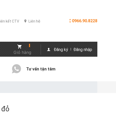
0966.90.8228
iên kết CTV
Liên hệ
Đăng ký
Đăng nhập
Giỏ hàng
Tư vấn tận tâm
 đỏ