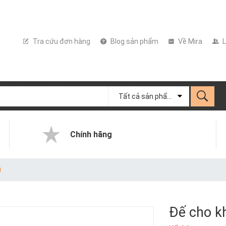
Tra cứu đơn hàng
Blog sản phẩm
Về Mira
L
Tất cả sản phẩm
Chính hãng
i
Đế cho k