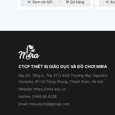
Xem chi tiết
Giỏ hàng
Xe
CTCP THIẾT BỊ GIÁO DỤC VÀ ĐỒ CHƠI MIRA
Địa chỉ:
Tầng 5, Tòa 21T2 Khối Thương Mại, Hapulico
Complex, 81 Vũ Trọng Phụng, Thanh Xuân, Hà Nội
Website:
https://mira.edu.vn
Hotline:
0966.90.8228
Email:
mira.dochoi@gmail.com