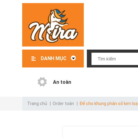
DANH MỤC
Đồ chơi – Đồ dùng trẻ em
File mềm thiết kế giáo cụ
Giáo cụ có sẵn
Giáo cụ order
Danh mục test
An toàn
Trang chủ
|
Order toán
|
Đế cho khung phân số kim loạ