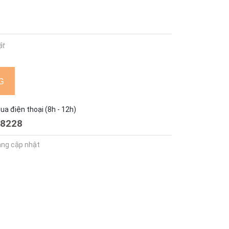
ật
G
a điện thoại (8h - 12h)
8228
ang cập nhật