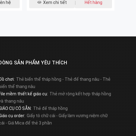
iên hệ
Xem chi tiết
Hết hàng
DÒNG SẢN PHẨM YÊU THÍCH
Đồ chơi:
Thẻ biến thể tháp hồng
-
Thẻ đế thang nâu
-
Thẻ
biến thể thang nâu
File mềm thiết kế giáo cụ:
Thẻ mở rộng kết hợp tháp hồng
và thang nâu
GIÁO CỤ CÓ SẴN:
Thẻ đế tháp hồng
Giáo cụ order:
Giấy tô chữ cái
-
Giấy làm vương niệm chữ
cái
-
Giá Mica để thẻ 3 phần