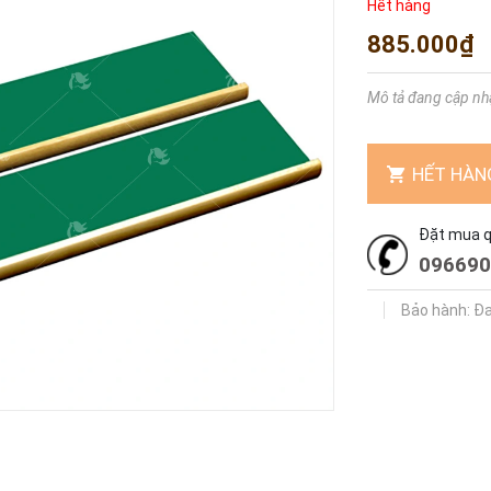
Hết hàng
885.000₫
Mô tả đang cập nh
HẾT HÀN
Đặt mua qu
096690
Bảo hành: Đ