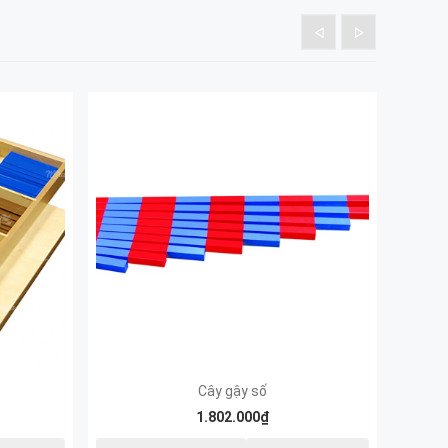
Cây gậy số
1.802.000₫