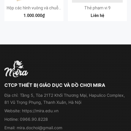
Hộp các hình vuông và chuỗi hạt cườm bình phương
Thẻ phạm vi 9
1.000.000₫
Liên hệ
CTCP THIẾT BỊ GIÁO DỤC VÀ ĐỒ CHƠI MIRA
Địa chỉ:
Tầng 5, Tòa 21T2 Khối Thương Mại, Hapulico Complex,
81 Vũ Trọng Phụng, Thanh Xuân, Hà Nội
Website:
https://mira.edu.vn
Hotline:
0966.90.8228
Email:
mira.dochoi@gmail.com