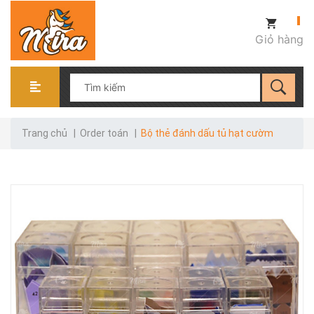
Giỏ hàng
Trang chủ
|
Order toán
|
Bộ thẻ đánh dấu tủ hạt cườm