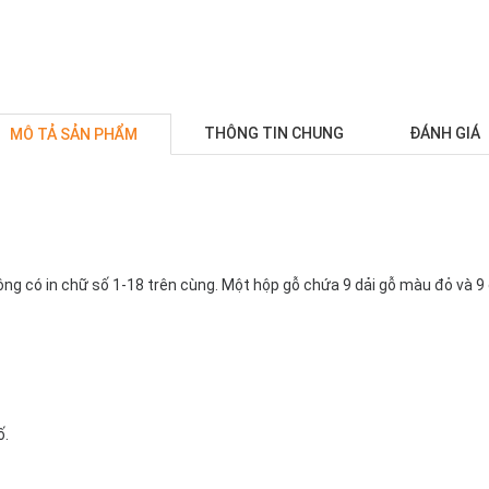
THÔNG TIN CHUNG
ĐÁNH GIÁ
MÔ TẢ SẢN PHẨM
g có in chữ số 1-18 trên cùng. Một hộp gỗ chứa 9 dải gỗ màu đỏ và 9 
ố.