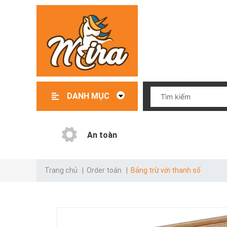
DANH MỤC
Đồ chơi – Đồ dùng trẻ em
File mềm thiết kế giáo cụ
Giáo cụ có sẵn
Giáo cụ order
Danh mục test
An toàn
Trang chủ
|
Order toán
|
Bảng trừ với thanh số