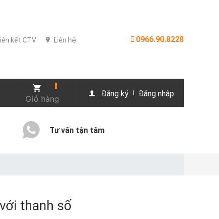
0966.90.8228
iên kết CTV
Liên hệ
Đăng ký
Đăng nhập
Giỏ hàng
Tư vấn tận tâm
với thanh số