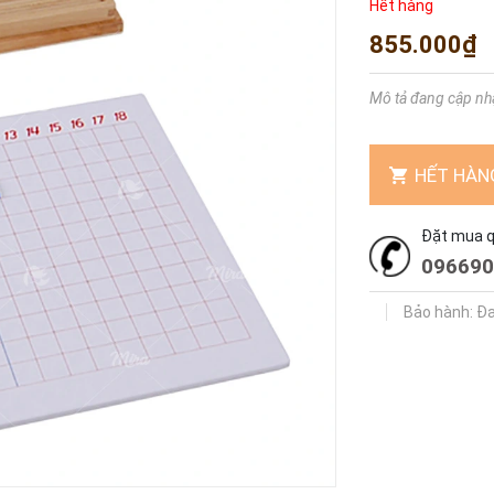
Hết hàng
855.000₫
Mô tả đang cập nh
HẾT HÀN
Đặt mua qu
096690
Bảo hành: Đ