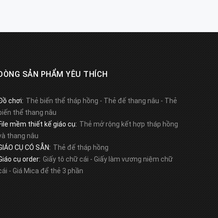
DÒNG SẢN PHẨM YÊU THÍCH
Đồ chơi:
Thẻ biến thể tháp hồng
-
Thẻ đế thang nâu
-
Thẻ
biến thể thang nâu
File mềm thiết kế giáo cụ:
Thẻ mở rộng kết hợp tháp hồng
và thang nâu
GIÁO CỤ CÓ SẴN:
Thẻ đế tháp hồng
Giáo cụ order:
Giấy tô chữ cái
-
Giấy làm vương niệm chữ
cái
-
Giá Mica để thẻ 3 phần