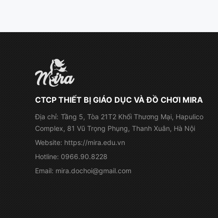
CTCP THIẾT BỊ GIÁO DỤC VÀ ĐỒ CHƠI MIRA
Địa chỉ:
Tầng 5, Tòa 21T2 Khối Thương Mại, Hapulico
Complex, 81 Vũ Trọng Phụng, Thanh Xuân, Hà Nội
Website:
https://mira.edu.vn
Hotline:
0966.90.8228
Email:
mira.dochoi@gmail.com