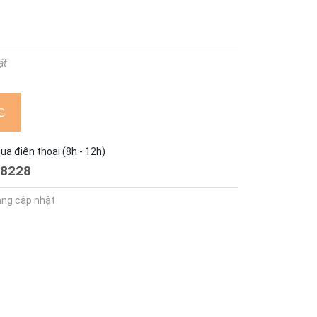
ật
G
a điện thoại (8h - 12h)
8228
ang cập nhật