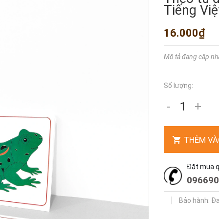
Tiếng Việ
16.000₫
Mô tả đang cập nh
Số lượng:
-
+
THÊM VÀ
Đặt mua qu
096690
Bảo hành: Đ