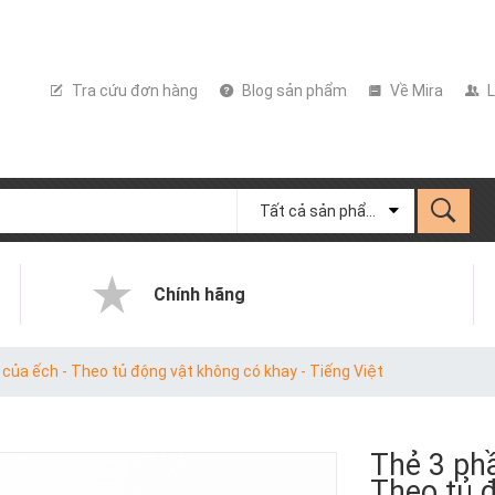
Tra cứu đơn hàng
Blog sản phẩm
Về Mira
L
Tất cả sản phẩm
Chính hãng
của ếch - Theo tủ động vật không có khay - Tiếng Việt
Thẻ 3 phầ
Theo tủ đ