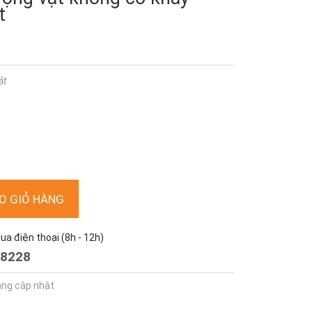
t
ật
O GIỎ HÀNG
a điện thoại (8h - 12h)
8228
ang cập nhật