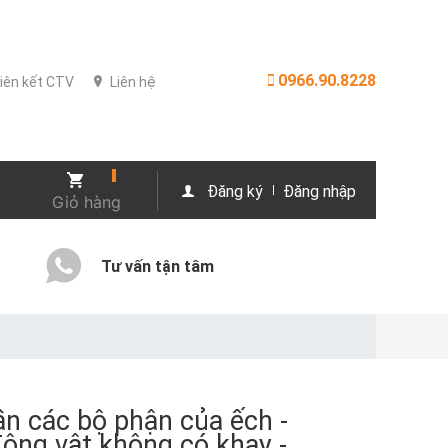
0966.90.8228
iên kết CTV
Liên hệ
Đăng ký
Đăng nhập
Giỏ hàng
Tư vấn tận tâm
n các bộ phận của ếch -
ộng vật không có khay -