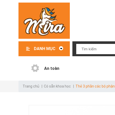
DANH MỤC
Đồ chơi – Đồ dùng trẻ em
File mềm thiết kế giáo cụ
Giáo cụ có sẵn
Giáo cụ order
Danh mục test
An toàn
Trang chủ
|
Có sẵn khoa học
|
Thẻ 3 phần các bộ phận 