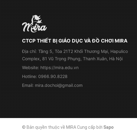
CTCP THIẾT BỊ GIÁO DỤC VÀ ĐỒ CHƠI MIRA
Địa chỉ:
Tầng 5, Tòa 21T2 Khối Thương Mại, Hapulico
Complex, 81 Vũ Trọng Phụng, Thanh Xuân, Hà Nội
Website:
https://mira.edu.vn
Hotline:
0966.90.8228
Email:
mira.dochoi@gmail.com
© Bản quyền thuộc về MIRA
Cung cấp bởi
Sapo