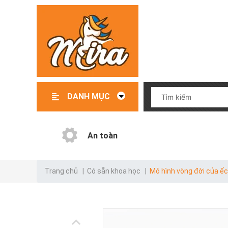
DANH MỤC
Đồ chơi – Đồ dùng trẻ em
File mềm thiết kế giáo cụ
Giáo cụ có sẵn
Giáo cụ order
Danh mục test
An toàn
Trang chủ
|
Có sẵn khoa học
|
Mô hình vòng đời của ế