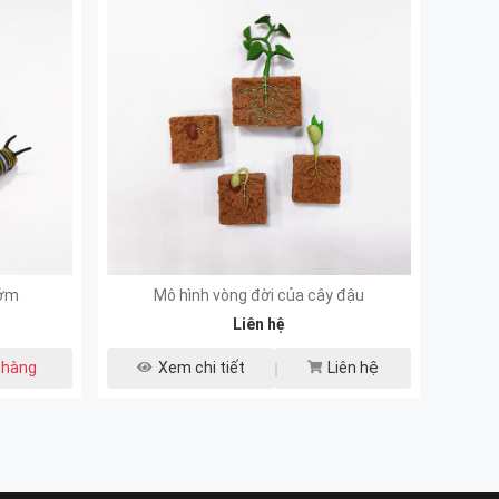
ướm
Mô hình vòng đời của cây đậu
Thẻ
Liên hệ
 hàng
Xem chi tiết
Liên hệ