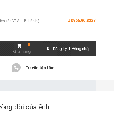
0966.90.8228
iên kết CTV
Liên hệ
Đăng ký
Đăng nhập
Giỏ hàng
Tư vấn tận tâm
vòng đời của ếch