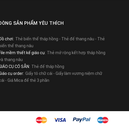
DÒNG SẢN PHẨM YÊU THÍCH
Đồ chơi:
Thẻ biến thể tháp hồng
-
Thẻ đế thang nâu
-
Thẻ
biến thể thang nâu
File mềm thiết kế giáo cụ:
Thẻ mở rộng kết hợp tháp hồng
và thang nâu
GIÁO CỤ CÓ SẴN:
Thẻ đế tháp hồng
Giáo cụ order:
Giấy tô chữ cái
-
Giấy làm vương niệm chữ
cái
-
Giá Mica để thẻ 3 phần