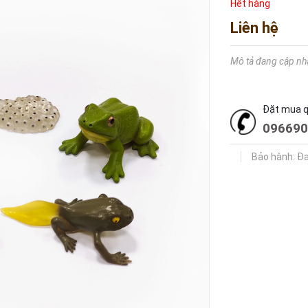
Hết hàng
Liên hệ
Mô tả đang cập nh
Đặt mua qu
096690
Bảo hành: Đ