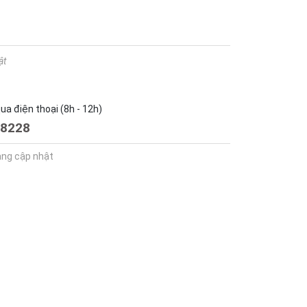
ật
a điện thoại (8h - 12h)
8228
ang cập nhật