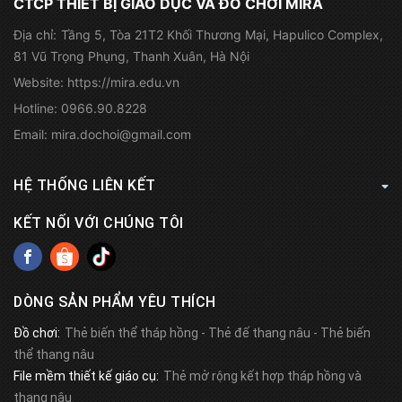
CTCP THIẾT BỊ GIÁO DỤC VÀ ĐỒ CHƠI MIRA
Địa chỉ:
Tầng 5, Tòa 21T2 Khối Thương Mại, Hapulico Complex,
81 Vũ Trọng Phụng, Thanh Xuân, Hà Nội
Website:
https://mira.edu.vn
Hotline:
0966.90.8228
Email:
mira.dochoi@gmail.com
HỆ THỐNG LIÊN KẾT
KẾT NỐI VỚI CHÚNG TÔI
DÒNG SẢN PHẨM YÊU THÍCH
Đồ chơi:
Thẻ biến thể tháp hồng
-
Thẻ đế thang nâu
-
Thẻ biến
thể thang nâu
File mềm thiết kế giáo cụ:
Thẻ mở rộng kết hợp tháp hồng và
thang nâu