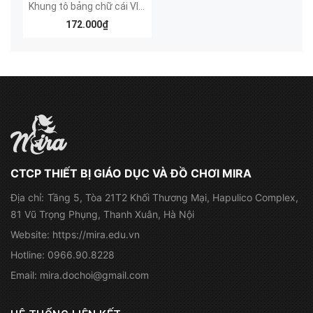
Khung tô bảng chữ cái VIẾT HOA
172.000₫
CTCP THIẾT BỊ GIÁO DỤC VÀ ĐỒ CHƠI MIRA
Địa chỉ:
Tầng 5, Tòa 21T2 Khối Thương Mại, Hapulico Complex,
81 Vũ Trọng Phụng, Thanh Xuân, Hà Nội
Website:
https://mira.edu.vn
Hotline:
0966.90.8228
Email:
mira.dochoi@gmail.com