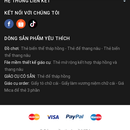
HỆ THỐNG LIÊN KẾT
KẾT NỐI VỚI CHÚNG TÔI
DÒNG SẢN PHẨM YÊU THÍCH
Đồ chơi:
Thẻ biến thể tháp hồng
-
Thẻ đế thang nâu
-
Thẻ biến
thể thang nâu
File mềm thiết kế giáo cụ:
Thẻ mở rộng kết hợp tháp hồng và
thang nâu
GIÁO CỤ CÓ SẴN:
Thẻ đế tháp hồng
Giáo cụ order:
Giấy tô chữ cái
-
Giấy làm vương niệm chữ cái
-
Giá
Mica để thẻ 3 phần