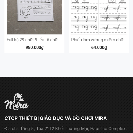
Full bộ 29 chữ Phiếu tô chữ cái viết thường
Phiếu làm vương miệm chữ cái (tất cả các chữ, mỗi chữ 1 tập 100 trang)
980.000₫
64.000₫
CTCP THIẾT BỊ GIÁO DỤC VÀ ĐỒ CHƠI MIRA
Địa chỉ:
Tầng 5, Tòa 21T2 Khối Thương Mại, Hapulico Complex,