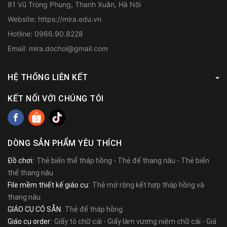
81 Vũ Trọng Phụng, Thanh Xuân, Hà Nội
Website:
https://mira.edu.vn
Hotline:
0966.90.8228
Email:
mira.dochoi@gmail.com
HỆ THỐNG LIÊN KẾT
KẾT NỐI VỚI CHÚNG TÔI
DÒNG SẢN PHẨM YÊU THÍCH
Đồ chơi:
Thẻ biến thể tháp hồng
-
Thẻ đế thang nâu
-
Thẻ biến
thể thang nâu
File mềm thiết kế giáo cụ:
Thẻ mở rộng kết hợp tháp hồng và
thang nâu
GIÁO CỤ CÓ SẴN:
Thẻ đế tháp hồng
Giáo cụ order:
Giấy tô chữ cái
-
Giấy làm vương niệm chữ cái
-
Giá