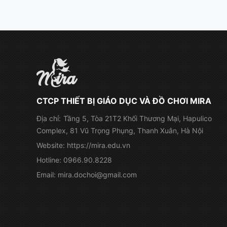
CTCP THIẾT BỊ GIÁO DỤC VÀ ĐỒ CHƠI MIRA
Địa chỉ:
Tầng 5, Tòa 21T2 Khối Thương Mại, Hapulico
Complex, 81 Vũ Trọng Phụng, Thanh Xuân, Hà Nội
Website:
https://mira.edu.vn
Hotline:
0966.90.8228
Email:
mira.dochoi@gmail.com