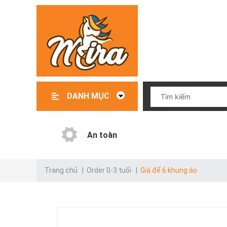
DANH MỤC
Đồ chơi – Đồ dùng trẻ em
File mềm thiết kế giáo cụ
Giáo cụ có sẵn
Giáo cụ order
Danh mục test
An toàn
Trang chủ
|
Order 0-3 tuổi
|
Giá để 6 khung áo