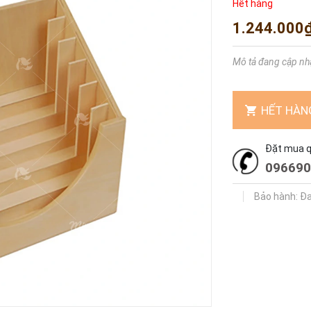
Hết hàng
1.244.000
Mô tả đang cập nh
HẾT HÀN
Đặt mua qu
096690
Bảo hành: Đ