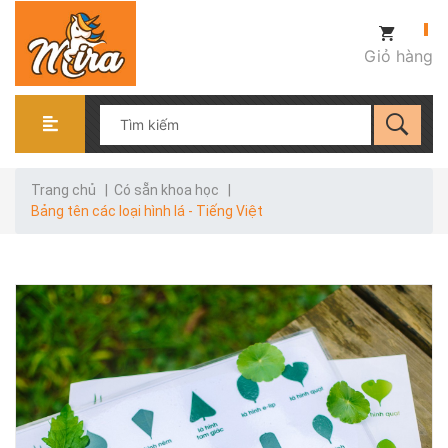
Giỏ hàng
Trang chủ
|
Có sẵn khoa học
|
Bảng tên các loại hình lá - Tiếng Việt