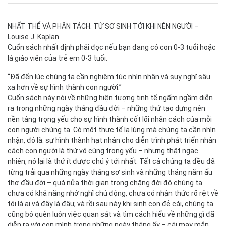
NHẤT THỂ VÀ PHÂN TÁCH: TỪ SƠ SINH TỚI KHI NÊN NGƯỜI –
Louise J. Kaplan
Cuốn sách nhất định phải đọc nếu bạn đang có con 0-3 tuổi hoặc
là giáo viên của trẻ em 0-3 tuổi.
“Đã đến lúc chúng ta cần nghiêm túc nhìn nhận và suy nghĩ sâu
xa hơn về sự hình thành con người.”
Cuốn sách này nói về những hiện tượng tinh tế ngấm ngầm diễn
ra trong những ngày tháng đầu đời – những thứ tạo dựng nên
nền tảng trọng yếu cho sự hình thành cốt lõi nhân cách của mỗi
con người chúng ta. Có một thực tế lạ lùng mà chúng ta cần nhìn
nhận, đó là: sự hình thành hạt nhân cho diễn trình phát triển nhân
cách con người là thứ vô cùng trọng yếu – nhưng thật ngạc
nhiên, nó lại là thứ ít được chú ý tới nhất. Tất cả chúng ta đều đã
từng trải qua những ngày tháng sơ sinh và những tháng năm ấu
thơ đầu đời – quá nửa thời gian trong chặng đời đó chúng ta
chưa có khả năng nhớ nghĩ chủ động, chưa có nhận thức rõ rệt về
tôi là ai và đây là đâu; và rồi sau này khi sinh con đẻ cái, chúng ta
cũng bỏ quên luôn việc quan sát và tìm cách hiểu về những gì đã
diễn ra với con mình trong những ngày tháng ấy – cái may mắn