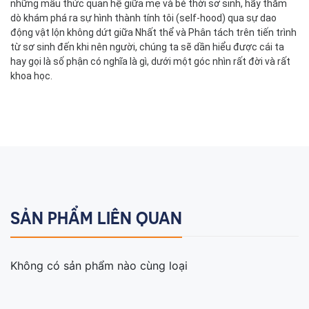
những mẫu thức quan hệ giữa mẹ và bé thời sơ sinh, hãy thăm
dò khám phá ra sự hình thành tính tôi (self-hood) qua sự dao
động vật lộn không dứt giữa Nhất thể và Phân tách trên tiến trình
từ sơ sinh đến khi nên người, chúng ta sẽ dần hiểu được cái ta
hay gọi là số phận có nghĩa là gì, dưới một góc nhìn rất đời và rất
khoa học.
SẢN PHẨM LIÊN QUAN
Không có sản phẩm nào cùng loại