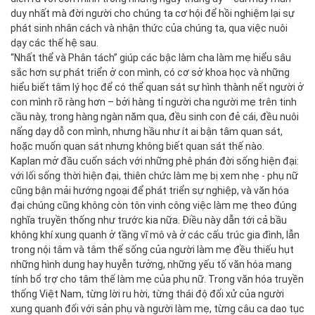
duy nhất mà đời người cho chúng ta cơ hội để hồi nghiệm lại sự
phát sinh nhân cách và nhận thức của chúng ta, qua việc nuôi
dạy các thế hệ sau.
“Nhất thể và Phân tách” giúp các bậc làm cha làm mẹ hiểu sâu
sắc hơn sự phát triển ở con mình, có cơ sở khoa học và những
hiểu biết tâm lý học để có thể quan sát sự hình thành nết người ở
con mình rõ ràng hơn – bởi hàng tỉ người cha người mẹ trên tinh
cầu này, trong hàng ngàn năm qua, đều sinh con đẻ cái, đều nuôi
nấng dạy dỗ con mình, nhưng hầu như ít ai bận tâm quan sát,
hoặc muốn quan sát nhưng không biết quan sát thế nào.
Kaplan mở đầu cuốn sách với những phê phán đời sống hiện đại:
với lối sống thời hiện đại, thiên chức làm mẹ bị xem nhẹ - phụ nữ
cũng bận mải hướng ngoại để phát triển sự nghiệp, và văn hóa
đại chúng cũng không còn tôn vinh công việc làm mẹ theo đúng
nghĩa truyền thống như trước kia nữa. Điều này dẫn tới cả bầu
không khí xung quanh ở tầng vĩ mô và ở các cấu trúc gia đình, lẫn
trong nội tâm và tâm thế sống của người làm mẹ đều thiếu hụt
những hình dung hay huyễn tưởng, những yếu tố văn hóa mang
tính bổ trợ cho tâm thế làm mẹ của phụ nữ. Trong văn hóa truyền
thống Việt Nam, từng lời ru hời, từng thái độ đối xử của người
xung quanh đối với sản phụ và người làm mẹ, từng câu ca dao tục