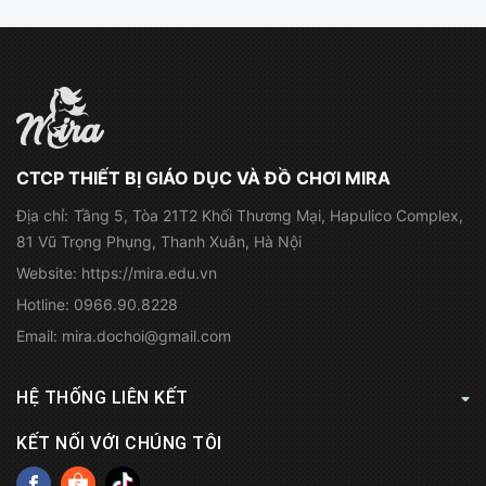
CTCP THIẾT BỊ GIÁO DỤC VÀ ĐỒ CHƠI MIRA
Địa chỉ:
Tầng 5, Tòa 21T2 Khối Thương Mại, Hapulico Complex,
81 Vũ Trọng Phụng, Thanh Xuân, Hà Nội
Website:
https://mira.edu.vn
Hotline:
0966.90.8228
Email:
mira.dochoi@gmail.com
HỆ THỐNG LIÊN KẾT
KẾT NỐI VỚI CHÚNG TÔI