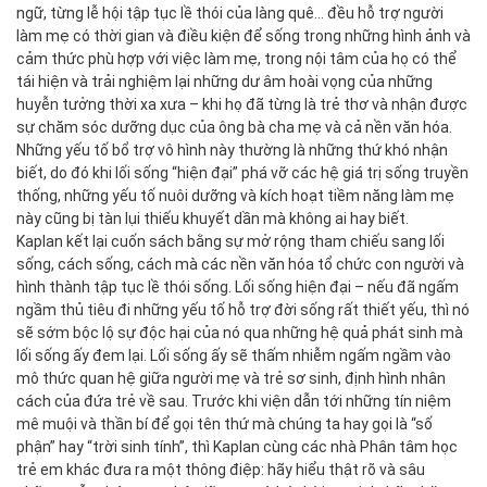
ngữ, từng lễ hội tập tục lề thói của làng quê… đều hỗ trợ người
làm mẹ có thời gian và điều kiện để sống trong những hình ảnh và
cảm thức phù hợp với việc làm mẹ, trong nội tâm của họ có thể
tái hiện và trải nghiệm lại những dư âm hoài vọng của những
huyễn tưởng thời xa xưa – khi họ đã từng là trẻ thơ và nhận được
sự chăm sóc dưỡng dục của ông bà cha mẹ và cả nền văn hóa.
Những yếu tố bổ trợ vô hình này thường là những thứ khó nhận
biết, do đó khi lối sống “hiện đại” phá vỡ các hệ giá trị sống truyền
thống, những yếu tố nuôi dưỡng và kích hoạt tiềm năng làm mẹ
này cũng bị tàn lụi thiếu khuyết dần mà không ai hay biết.
Kaplan kết lại cuốn sách bằng sự mở rộng tham chiếu sang lối
sống, cách sống, cách mà các nền văn hóa tổ chức con người và
hình thành tập tục lề thói sống. Lối sống hiện đại – nếu đã ngấm
ngầm thủ tiêu đi những yếu tố hỗ trợ đời sống rất thiết yếu, thì nó
sẽ sớm bộc lộ sự độc hại của nó qua những hệ quả phát sinh mà
lối sống ấy đem lại. Lối sống ấy sẽ thấm nhiễm ngấm ngầm vào
mô thức quan hệ giữa người mẹ và trẻ sơ sinh, định hình nhân
cách của đứa trẻ về sau. Trước khi viện dẫn tới những tín niệm
mê muội và thần bí để gọi tên thứ mà chúng ta hay gọi là “số
phận” hay “trời sinh tính”, thì Kaplan cùng các nhà Phân tâm học
trẻ em khác đưa ra một thông điệp: hãy hiểu thật rõ và sâu