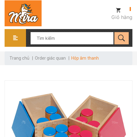
Giỏ hàng
Trang chủ
|
Order giác quan
|
Hộp âm thanh