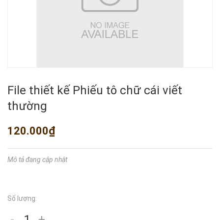
File thiết kế Phiếu tô chữ cái viết
thường
120.000₫
Mô tả đang cập nhật
Số lượng:
-
+