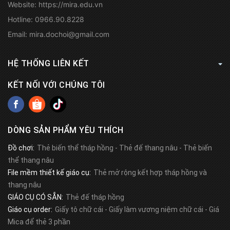
Website:
https://mira.edu.vn
Hotline:
0966.90.8228
Email:
mira.dochoi@gmail.com
HỆ THỐNG LIÊN KẾT
KẾT NỐI VỚI CHÚNG TÔI
DÒNG SẢN PHẨM YÊU THÍCH
Đồ chơi:
Thẻ biến thể tháp hồng
-
Thẻ đế thang nâu
-
Thẻ biến
thể thang nâu
File mềm thiết kế giáo cụ:
Thẻ mở rộng kết hợp tháp hồng và
thang nâu
GIÁO CỤ CÓ SẴN:
Thẻ đế tháp hồng
Giáo cụ order:
Giấy tô chữ cái
-
Giấy làm vương niệm chữ cái
-
Giá
Mica để thẻ 3 phần