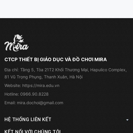
CTCP THIẾT BỊ GIÁO DỤC VÀ ĐỒ CHƠI MIRA
Địa chỉ:
Tầng 5, Tòa 21T2 Khối Thương Mại, Hapulico Complex,
81 Vũ Trọng Phụng, Thanh Xuân, Hà Nội
Website:
https://mira.edu.vn
Hotline:
0966.90.8228
Email:
mira.dochoi@gmail.com
HỆ THỐNG LIÊN KẾT
KẾT NỐI VỚI CHÚNG TÔI