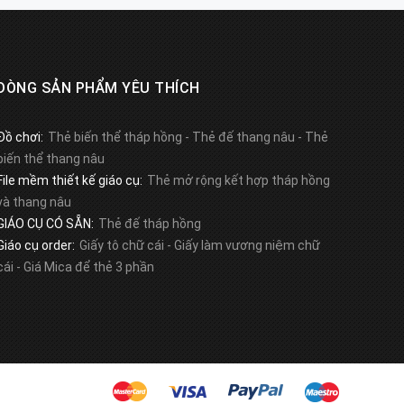
DÒNG SẢN PHẨM YÊU THÍCH
Đồ chơi:
Thẻ biến thể tháp hồng
-
Thẻ đế thang nâu
-
Thẻ
biến thể thang nâu
File mềm thiết kế giáo cụ:
Thẻ mở rộng kết hợp tháp hồng
và thang nâu
GIÁO CỤ CÓ SẴN:
Thẻ đế tháp hồng
Giáo cụ order:
Giấy tô chữ cái
-
Giấy làm vương niệm chữ
cái
-
Giá Mica để thẻ 3 phần