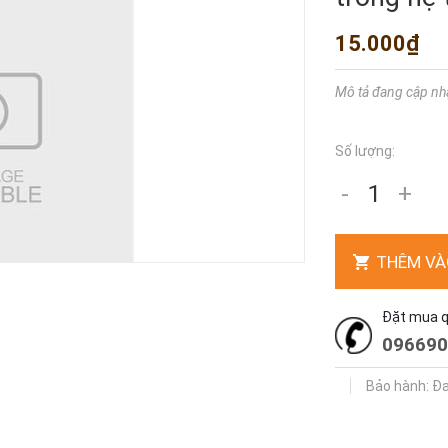
15.000₫
Mô tả đang cập nh
Số lượng:
-
+
THÊM VÀ
Đặt mua qu
096690
Bảo hành: Đ