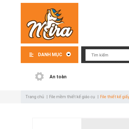
DANH MỤC
Đồ chơi – Đồ dùng trẻ em
File mềm thiết kế giáo cụ
Giáo cụ có sẵn
Giáo cụ order
Danh mục test
An toàn
Trang chủ
|
File mềm thiết kế giáo cụ
|
File thiết kế gi