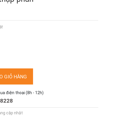
ật
O GIỎ HÀNG
a điện thoại (8h - 12h)
8228
ang cập nhật