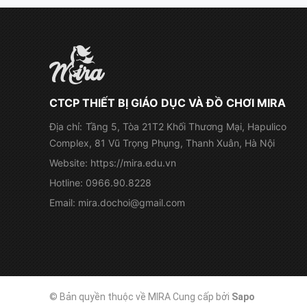
CTCP THIẾT BỊ GIÁO DỤC VÀ ĐỒ CHƠI MIRA
Địa chỉ:
Tầng 5, Tòa 21T2 Khối Thương Mại, Hapulico
Complex, 81 Vũ Trọng Phụng, Thanh Xuân, Hà Nội
Website:
https://mira.edu.vn
Hotline:
0966.90.8228
Email:
mira.dochoi@gmail.com
© Bản quyền thuộc về MIRA
Cung cấp bởi
Sapo