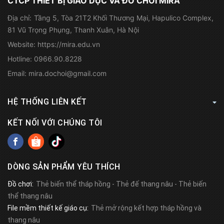
CTCP THIẾT BỊ GIÁO DỤC VÀ ĐỒ CHƠI MIRA
Địa chỉ:
Tầng 5, Tòa 21T2 Khối Thương Mại, Hapulico Complex,
81 Vũ Trọng Phụng, Thanh Xuân, Hà Nội
Website:
https://mira.edu.vn
Hotline:
0966.90.8228
Email:
mira.dochoi@gmail.com
HỆ THỐNG LIÊN KẾT
KẾT NỐI VỚI CHÚNG TÔI
DÒNG SẢN PHẨM YÊU THÍCH
Đồ chơi:
Thẻ biến thể tháp hồng
-
Thẻ đế thang nâu
-
Thẻ biến
thể thang nâu
File mềm thiết kế giáo cụ:
Thẻ mở rộng kết hợp tháp hồng và
thang nâu