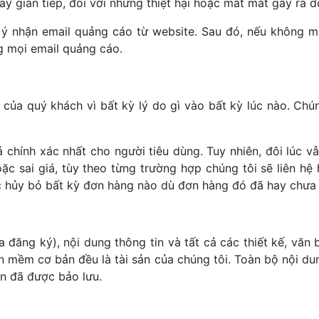
hay gián tiếp, đối với những thiệt hại hoặc mất mát gây ra 
 ý nhận email quảng cáo từ website. Sau đó, nếu không mu
g mọi email quảng cáo.
của quý khách vì bất kỳ lý do gì vào bất kỳ lúc nào. Chúng
 chính xác nhất cho người tiêu dùng. Tuy nhiên, đôi lúc vẫ
oặc sai giá, tùy theo từng trường hợp chúng tôi sẽ liên 
c hủy bỏ bất kỳ đơn hàng nào dù đơn hàng đó đã hay chưa 
 đăng ký), nội dung thông tin và tất cả các thiết kế, văn
 mềm cơ bản đều là tài sản của chúng tôi. Toàn bộ nội du
n đã được bảo lưu.