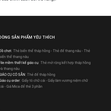
DÒNG SẢN PHẨM YÊU THÍCH
Đồ chơi:
Thẻ biến thể tháp hồng
-
Thẻ đế thang nâu
-
Thẻ
biến thể thang nâu
File mềm thiết kế giáo cụ:
Thẻ mở rộng kết hợp tháp hồng
và thang nâu
GIÁO CỤ CÓ SẴN:
Thẻ đế tháp hồng
Giáo cụ order:
Giấy tô chữ cái
-
Giấy làm vương niệm chữ
cái
-
Giá Mica để thẻ 3 phần