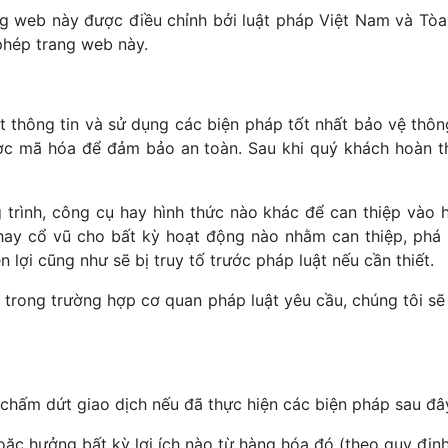
ng web này được điều chỉnh bởi luật pháp Việt Nam và Tòa
 phép trang web này.
t thông tin và sử dụng các biện pháp tốt nhất bảo vệ thông
ợc mã hóa để đảm bảo an toàn. Sau khi quý khách hoàn th
rình, công cụ hay hình thức nào khác để can thiệp vào hệ
hay cổ vũ cho bất kỳ hoạt động nào nhằm can thiệp, phá 
lợi cũng như sẽ bị truy tố trước pháp luật nếu cần thiết.
 trong trường hợp cơ quan pháp luật yêu cầu, chúng tôi s
chấm dứt giao dịch nếu đã thực hiện các biện pháp sau đâ
ặc hưởng bất kỳ lợi ích nào từ hàng hóa đó (theo quy định