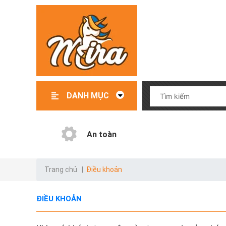
DANH MỤC
Đồ chơi – Đồ dùng trẻ em
File mềm thiết kế giáo cụ
Giáo cụ có sẵn
Giáo cụ order
Danh mục test
An toàn
Trang chủ
|
Điều khoản
ĐIỀU KHOẢN