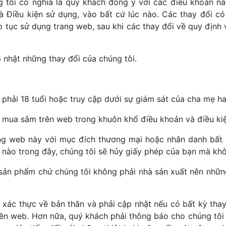
 tôi có nghĩa là quý khách đồng ý với các điều khoản nà
 Điều kiện sử dụng, vào bất cứ lúc nào. Các thay đổi c
 tục sử dụng trang web, sau khi các thay đổi về quy định 
 nhật những thay đổi của chúng tôi.
u phải 18 tuổi hoặc truy cập dưới sự giám sát của cha mẹ 
 mua sắm trên web trong khuôn khổ điều khoản và điều kiệ
g web này với mục đích thương mại hoặc nhân danh bất 
 nào trong đây, chúng tôi sẽ hủy giấy phép của bạn mà kh
sản phẩm chứ chúng tôi không phải nhà sản xuất nên những 
n xác thực về bản thân và phải cập nhật nếu có bất kỳ thay
ên web. Hơn nữa, quý khách phải thông báo cho chúng tôi bi