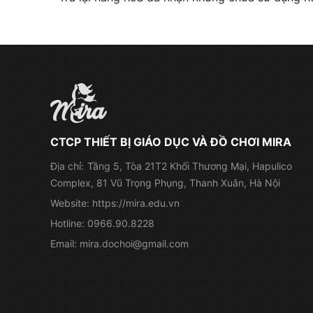
CTCP THIẾT BỊ GIÁO DỤC VÀ ĐỒ CHƠI MIRA
Địa chỉ:
Tầng 5, Tòa 21T2 Khối Thương Mại, Hapulico
Complex, 81 Vũ Trọng Phụng, Thanh Xuân, Hà Nội
Website:
https://mira.edu.vn
Hotline:
0966.90.8228
Email:
mira.dochoi@gmail.com