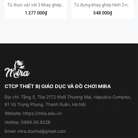
Tủ thực vật với 3 Khay ghép hình thực vật
Tủ đựng khay ghép hình 3 ngăn
1.277.000₫
548.000₫
CTCP THIẾT BỊ GIÁO DỤC VÀ ĐỒ CHƠI MIRA
Địa chỉ:
Tầng 5, Tòa 21T2 Khối Thương Mại, Hapulico Complex,
81 Vũ Trọng Phụng, Thanh Xuân, Hà Nội
Website:
https://mira.edu.vn
Hotline:
0966.90.8228
Email:
mira.dochoi@gmail.com