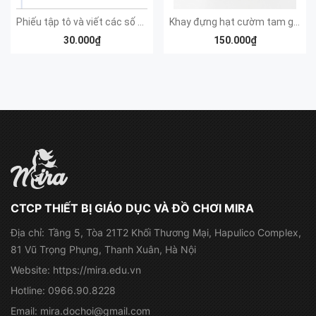
Phiếu tập tô và viết các số 0 đến 9
Khay đựng hạt cườm tam giác vuông
30.000₫
150.000₫
CTCP THIẾT BỊ GIÁO DỤC VÀ ĐỒ CHƠI MIRA
Địa chỉ:
Tầng 5, Tòa 21T2 Khối Thương Mại, Hapulico Complex,
81 Vũ Trọng Phụng, Thanh Xuân, Hà Nội
Website:
https://mira.edu.vn
Hotline:
0966.90.8228
Email:
mira.dochoi@gmail.com