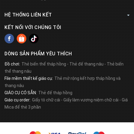
HỆ THỐNG LIÊN KẾT
KẾT NỐI VỚI CHÚNG TÔI
DÒNG SẢN PHẨM YÊU THÍCH
Đồ chơi:
Thẻ biến thể tháp hồng
-
Thẻ đế thang nâu
-
Thẻ biến
thể thang nâu
File mềm thiết kế giáo cụ:
Thẻ mở rộng kết hợp tháp hồng và
thang nâu
GIÁO CỤ CÓ SẴN:
Thẻ đế tháp hồng
Giáo cụ order:
Giấy tô chữ cái
-
Giấy làm vương niệm chữ cái
-
Giá
Mica để thẻ 3 phần