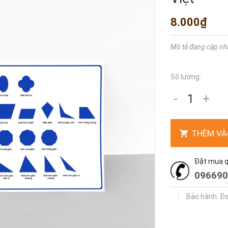
8.000₫
Mô tả đang cập nh
Số lượng:
-
+
THÊM VÀ
Đặt mua qu
096690
Bảo hành: Đ