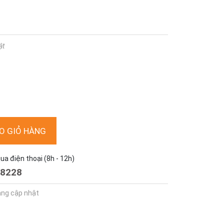
ật
O GIỎ HÀNG
a điện thoại (8h - 12h)
8228
ang cập nhật