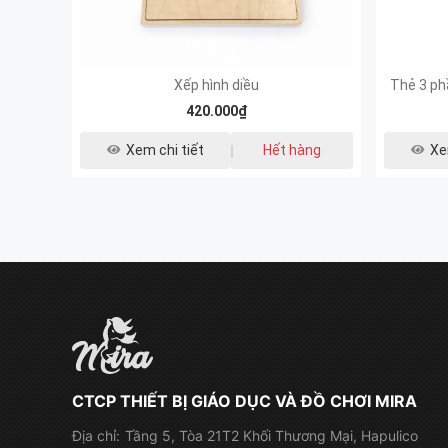
Xếp hình diều
Thẻ 3 ph
420.000₫
Xem chi tiết
Hết hàng
Xe
CTCP THIẾT BỊ GIÁO DỤC VÀ ĐỒ CHƠI MIRA
Địa chỉ:
Tầng 5, Tòa 21T2 Khối Thương Mại, Hapulico