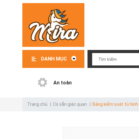
DANH MỤC
Đồ chơi – Đồ dùng trẻ em
File mềm thiết kế giáo cụ
Giáo cụ có sẵn
Giáo cụ order
Danh mục test
An toàn
Trang chủ
|
Có sẵn giác quan
|
Bảng kiểm soát tủ hình 